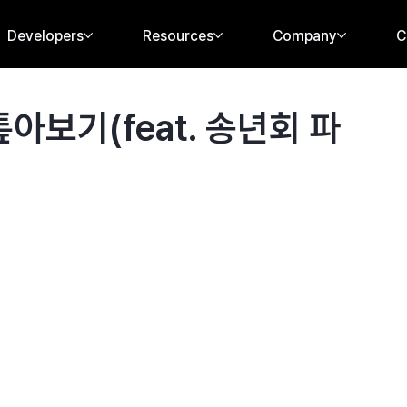
Developers
Resources
Company
C
아보기(feat. 송년회 파