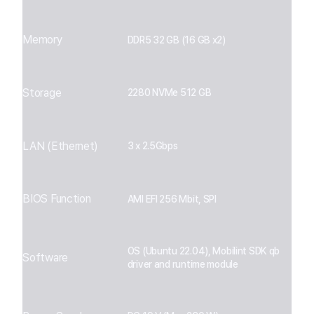
Memory
DDR5 32 GB (16 GB x2)
Storage
2280 NVMe 512 GB
LAN (Ethernet)
3 x 2.5Gbps
BIOS Function
AMI EFI 256 Mbit, SPI
OS (Ubuntu 22.04), Mobilint SDK qb
Software
driver and runtime module