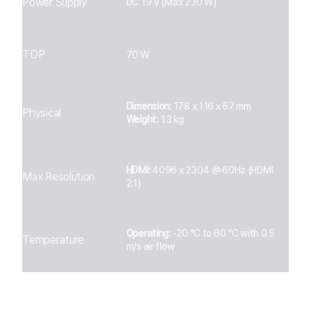
Power Supply
DC 19 V (Max 230 W)
TDP
70 W
Dimension:
178 x 116 x 67 mm
Physical
Weight:
1.3 kg
HDMI:
4096 x 2304 @ 60Hz (HDMI
Max Resolution
2.1)
Operating:
-20 °C to 60 °C with 0.5
Temperature
m/s air flow