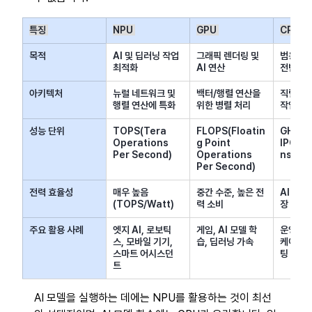
특징 
NPU 
GPU 
CPU 
목적 
AI 및 딥러닝 작업 
그래픽 렌더링 및 
범용 연
최적화
AI 연산 
전반) 
아키텍처 
뉴럴 네트워크 및 
백터/행렬 연산을 
직렬 처리
행렬 연산에 특화 
위한 병렬 처리 
작업 최
성능 단위
TOPS(Tera 
FLOPS(Floatin
GHz & 
Operations 
g Point 
IPC (I
Per Second) 
Operations 
ns Per
Per Second) 
전력 효율성
매우 높음
중간 수준, 높은 전
AI 작
(TOPS/Watt) 
력 소비 
장 낮음 
주요 활용 사례
엣지 AI, 로보틱
게임, AI 모델 학
운영체제
스, 모바일 기기, 
습, 딥러닝 가속 
케이션,
스마트 어시스던
팅 
트 
AI 모델을 실행하는 데에는 NPU를 활용하는 것이 최선